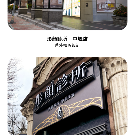
彤顏診所｜中壢店
戶外招牌設計