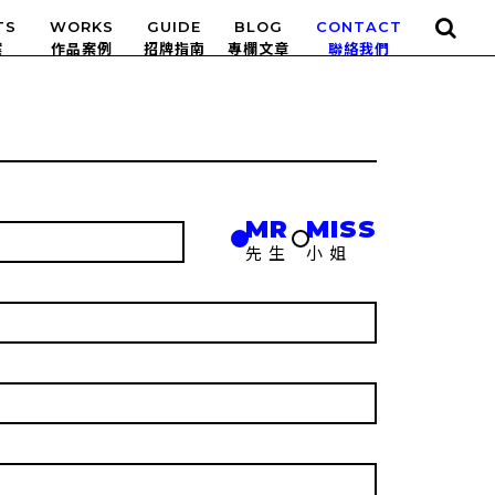
TS
WORKS
GUIDE
BLOG
CONTACT
MR
MISS
先生
小姐