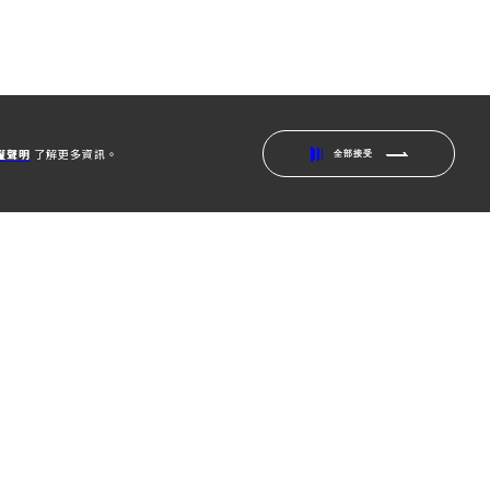
權聲明
了解更多資訊。
全部接受
ME
ABOUT
關於津本
JECTS
WORKS
案
作品案例
DE
BLOG
南
專欄文章