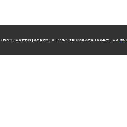
本站，即表示您同意我們的
[隱私權政策]
與 Cookies 使用。您可以點選「全部接受」或至
隱私
HO
首頁
PRO
招牌方
GUI
招牌指