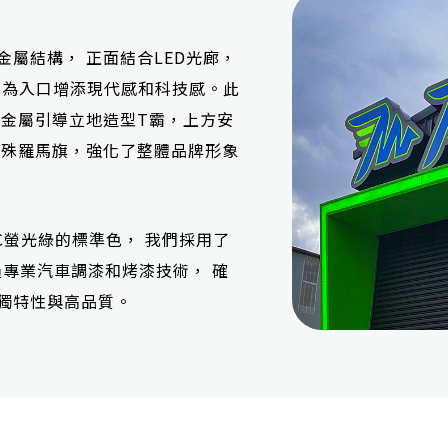
屬結構， 正面結合LED光廊，
 為入口增添現代感和科技感。此
 金屬引導立地造型T霸，上方安
特殊羅馬旗，強化了整體品牌形象
02C螢光綠的標準色， 我們採用了
過專業汽車調漆和烤漆技術， 確
獨特性與高品質。